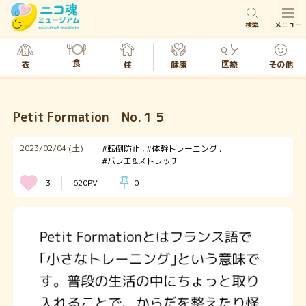
検索
メニュー
食
医療
衣
その他
健康
住
Petit Formation No.１５
2023/02/04 (土)
#転倒防止
#体幹トレーニング
#バレエ&ストレッチ
3
620PV
0