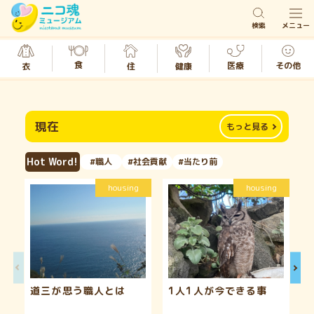
検索
メニュー
食
医療
その他
衣
健康
住
現在
もっと見る
Hot Word!
#職人
#社会貢献
#当たり前
housing
housing
道三が思う職人とは
1人1人が今できる事