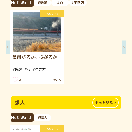
Hot Word!
#感謝
#心
#生き方
housing
感謝が先か、心が先か
#感謝
#心
#生き方
2
492
PV
求人
もっと見る
Hot Word!
#職人
housing