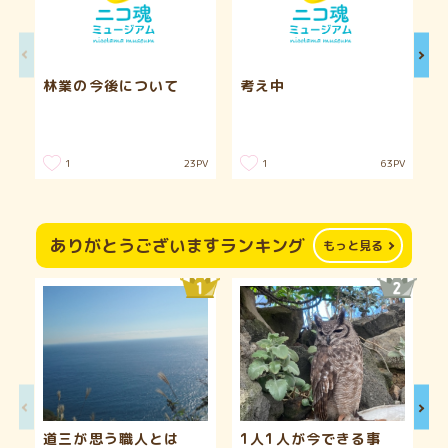
林業の今後について
考え中
1
1
23
PV
63
PV
ありがとうございますランキング
もっと見る
道三が思う職人とは
1人1人が今できる事