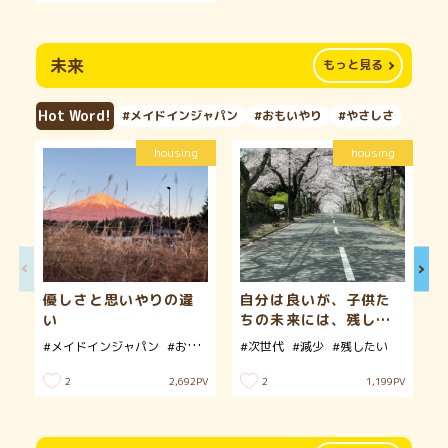
未来
もっと見る
Hot Word!
#メイドインジャパン
#おもいやり
#やさしさ
housing
housing
優しさと思いやりの違
自分は良いが、子供た
い
ちの未来には、残した
い
#メイドインジャパン
#おもいやり
#次世代
#やさしさ
#減少
#残したい
2
2
2,692
PV
1,199
PV