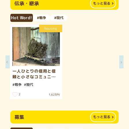
伝承・継承
もっと見る
Hot Word!
#戦争
#現代
housing
一人ひとりの信用と信
頼と小さなコミュニテ
ィが社会を変える
#戦争
#現代
2
1,623
PV
募集
もっと見る