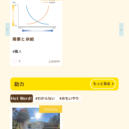
需要と供給
#職人
3
2,609
PV
助力
もっと見る
Hot Word!
#わからない
#おもいやり
housing