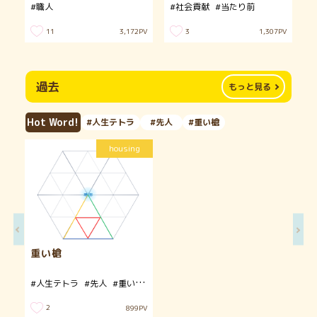
#職人
#社会貢献
#当たり前
11
3
3,172
PV
1,307
PV
過去
もっと見る
Hot Word!
#人生テトラ
#先人
#重い槍
housing
重い槍
#人生テトラ
#先人
#重い槍
#優しさ
2
899
PV