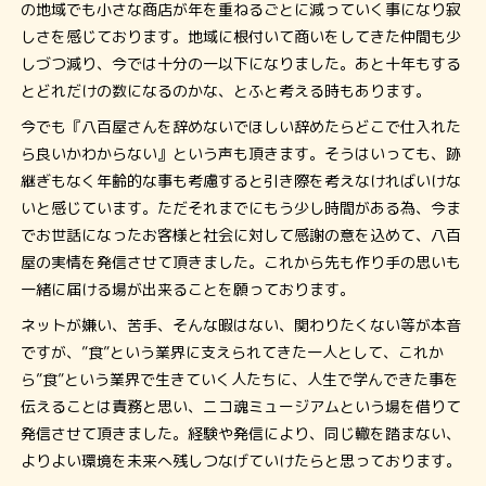
の地域でも小さな商店が年を重ねるごとに減っていく事になり寂
しさを感じております。地域に根付いて商いをしてきた仲間も少
しづつ減り、今では十分の一以下になりました。あと十年もする
とどれだけの数になるのかな、とふと考える時もあります。
今でも『八百屋さんを辞めないでほしい辞めたらどこで仕入れた
ら良いかわからない』という声も頂きます。そうはいっても、跡
継ぎもなく年齢的な事も考慮すると引き際を考えなければいけな
いと感じています。ただそれまでにもう少し時間がある為、今ま
でお世話になったお客様と社会に対して感謝の意を込めて、八百
屋の実情を発信させて頂きました。これから先も作り手の思いも
一緒に届ける場が出来ることを願っております。
ネットが嫌い、苦手、そんな暇はない、関わりたくない等が本音
ですが、”食”という業界に支えられてきた一人として、これか
ら”食”という業界で生きていく人たちに、人生で学んできた事を
伝えることは責務と思い、ニコ魂ミュージアムという場を借りて
発信させて頂きました。経験や発信により、同じ轍を踏まない、
よりよい環境を未来へ残しつなげていけたらと思っております。