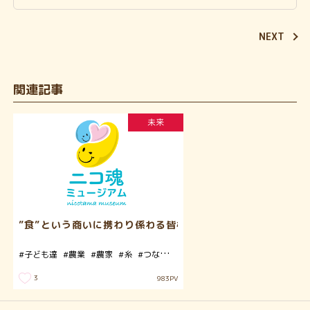
NEXT
関連記事
未来
”食”という商いに携わり係わる皆様の思いに支えられて
#子ども達
#農業
#農家
#糸
#つなぐ
#安心
#感謝
#コロナ
#戦争
#無
3
983
PV