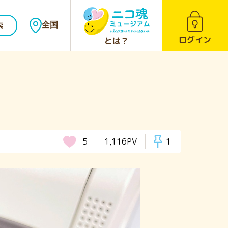
索
全国
ログイン
とは？
5
1,116PV
1