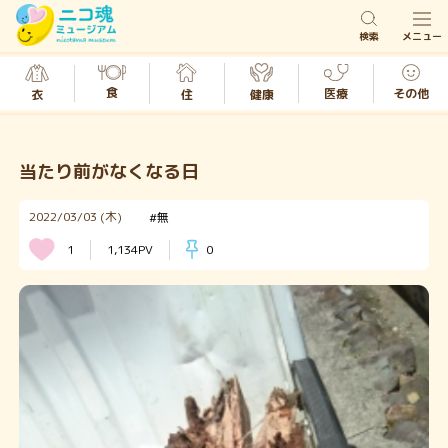
検索
メニュー
食
医療
その他
衣
健康
住
当たり前がなくなる日
2022/03/03 (木)
#無
1
1,134PV
0