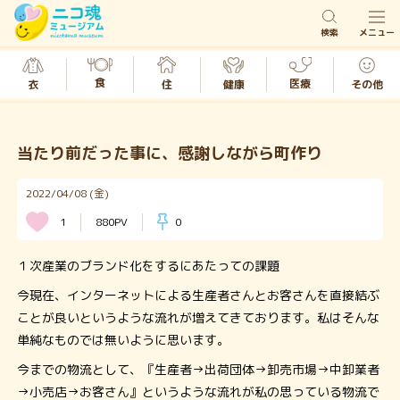
検索
メニュー
食
医療
衣
その他
健康
住
当たり前だった事に、感謝しながら町作り
2022/04/08 (金)
1
880PV
0
１次産業のブランド化をするにあたっての課題
今現在、インターネットによる生産者さんとお客さんを直接結ぶ
ことが良いというような流れが増えてきております。私はそんな
単純なものでは無いように思います。
今までの物流として、『生産者→出荷団体→卸売市場→中卸業者
→小売店→お客さん』というような流れが私の思っている物流で